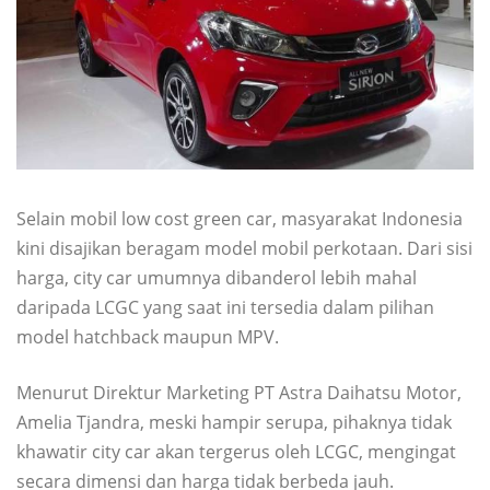
Selain mobil low cost green car, masyarakat Indonesia
kini disajikan beragam model mobil perkotaan. Dari sisi
harga, city car umumnya dibanderol lebih mahal
daripada LCGC yang saat ini tersedia dalam pilihan
model hatchback maupun MPV.
Menurut Direktur Marketing PT Astra Daihatsu Motor,
Amelia Tjandra, meski hampir serupa, pihaknya tidak
khawatir city car akan tergerus oleh LCGC, mengingat
secara dimensi dan harga tidak berbeda jauh.