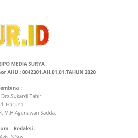
ARIPO MEDIA SURYA
r AHU : 0042301.AH.01.01.TAHUN 2020
embina :
 Drs.Sukardi Tahir
di Haruna
H, M.H Agunawan Sadda.
m – Redaksi :
Azis, S.Sos