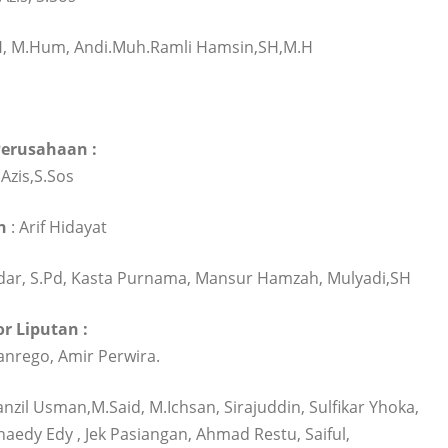
SH, M.Hum, Andi.Muh.Ramli Hamsin,SH,M.H
erusahaan :
Azis,S.Sos
n
: Arif Hidayat
Sadar, S.Pd, Kasta Purnama, Mansur Hamzah, Mulyadi,SH
r Liputan :
anrego, Amir Perwira.
nzil Usman,M.Said, M.Ichsan, Sirajuddin, Sulfikar Yhoka,
edy Edy , Jek Pasiangan, Ahmad Restu, Saiful,