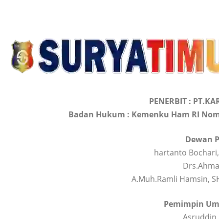
PENERBIT : PT.K
Badan Hukum : Kemenku Ham RI Nomo
Dewan P
hartanto Bochari,
Drs.Ahma
A.Muh.Ramli Hamsin, S
Pemimpin Umu
Asruddin 