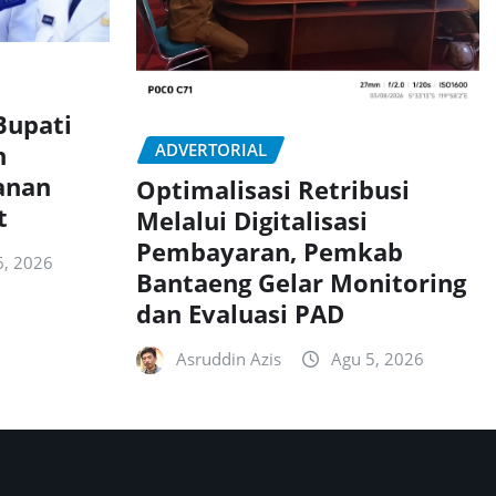
Bupati
n
ADVERTORIAL
anan
Optimalisasi Retribusi
t
Melalui Digitalisasi
Pembayaran, Pemkab
6, 2026
Bantaeng Gelar Monitoring
dan Evaluasi PAD
Asruddin Azis
Agu 5, 2026