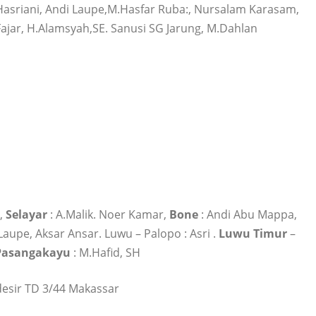
.Hasriani, Andi Laupe,M.Hasfar Ruba:, Nursalam Karasam,
jar, H.Alamsyah,SE. Sanusi SG Jarung, M.Dahlan
,
Selayar
: A.Malik. Noer Kamar,
Bone
: Andi Abu Mappa,
 Laupe, Aksar Ansar. Luwu – Palopo : Asri .
Luwu
Timur
–
Pasangakayu
: M.Hafid, SH
bdesir TD 3/44 Makassar