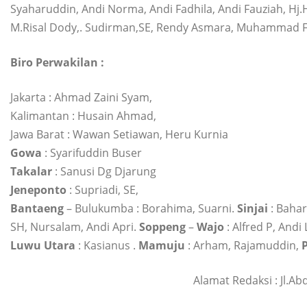
Syaharuddin, Andi Norma, Andi Fadhila, Andi Fauziah, Hj
M.Risal Dody,. Sudirman,SE, Rendy Asmara, Muhammad Fa
Biro Perwakilan :
Jakarta : Ahmad Zaini Syam,
Kalimantan : Husain Ahmad,
Jawa Barat : Wawan Setiawan, Heru Kurnia
Gowa
: Syarifuddin Buser
Takalar
: Sanusi Dg Djarung
Jeneponto
: Supriadi, SE,
Bantaeng
– Bulukumba : Borahima, Suarni.
Sinjai
: Bahar
SH, Nursalam, Andi Apri.
Soppeng
–
Wajo
: Alfred P, Andi
Luwu
Utara
: Kasianus .
Mamuju
: Arham, Rajamuddin,
Alamat Redaksi : Jl.A