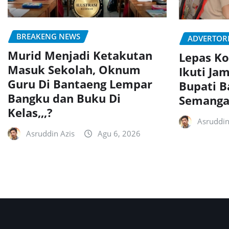
BREAKENG NEWS
ADVERTOR
Murid Menjadi Ketakutan
Lepas Ko
Masuk Sekolah, Oknum
Ikuti Jam
Guru Di Bantaeng Lempar
Bupati B
Bangku dan Buku Di
Semanga
Kelas,,,?
Asruddin
Asruddin Azis
Agu 6, 2026