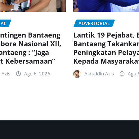
IAL
ADVERTORIAL
ntingen Bantaeng
Lantik 19 Pejabat, 
bore Nasional XII,
Bantaeng Tekanka
antaeng : “Jaga
Peningkatan Pelay
t Kebersamaan”
Kepada Masyaraka
 Azis
Agu 6, 2026
Asruddin Azis
Agu 