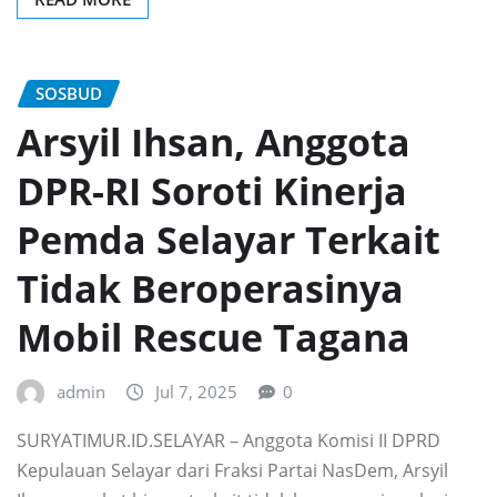
SOSBUD
Arsyil Ihsan, Anggota
DPR-RI Soroti Kinerja
Pemda Selayar Terkait
Tidak Beroperasinya
Mobil Rescue Tagana
admin
Jul 7, 2025
0
SURYATIMUR.ID.SELAYAR – Anggota Komisi II DPRD
Kepulauan Selayar dari Fraksi Partai NasDem, Arsyil