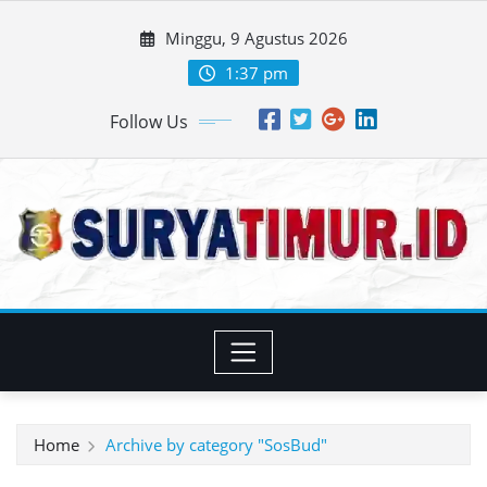
Skip
Minggu, 9 Agustus 2026
to
content
1:37 pm
Follow Us
Home
Archive by category "SosBud"