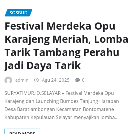
SOSBUD
‎Festival Merdeka Opu
Karajeng Meriah, Lomba
Tarik Tambang Perahu
Jadi Daya Tarik
admin
Agu 24, 2025
0
SURYATIMUR.ID.‎SELAYAR – Festival Merdeka Opu
Karajeng dan Launching Bumdes Tanjung Harapan
Desa Baratlambongan Kecamatan Bontomatene
Kabupaten Kepulauan Selayar menyajikan lomba…
READ MORE