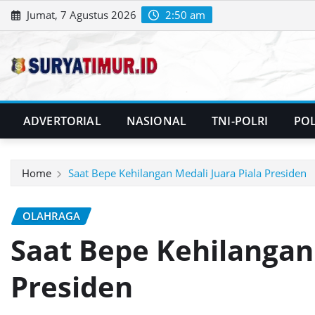
Skip
Jumat, 7 Agustus 2026
2:50 am
to
content
ADVERTORIAL
NASIONAL
TNI-POLRI
POL
Home
Saat Bepe Kehilangan Medali Juara Piala Presiden
OLAHRAGA
Saat Bepe Kehilangan 
Presiden