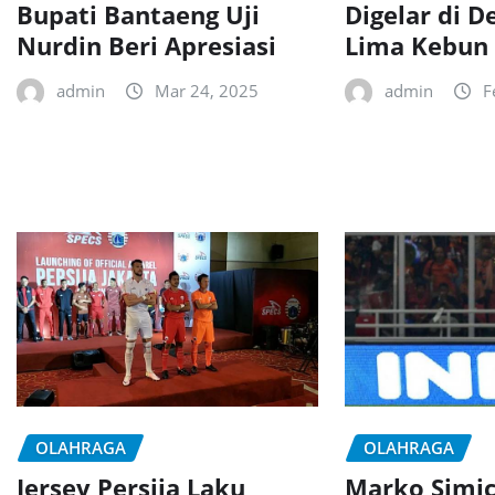
Bupati Bantaeng Uji
Digelar di D
Nurdin Beri Apresiasi
Lima Kebun
admin
Mar 24, 2025
admin
F
OLAHRAGA
OLAHRAGA
Jersey Persija Laku
Marko Simic