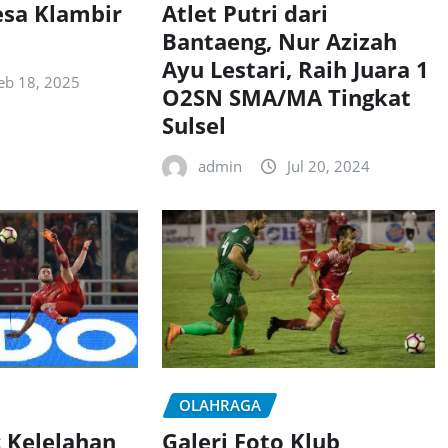
esa Klambir
Atlet Putri dari
Bantaeng, Nur Azizah
Ayu Lestari, Raih Juara 1
eb 18, 2025
O2SN SMA/MA Tingkat
Sulsel
admin
Jul 20, 2024
OLAHRAGA
 Kelelahan
Galeri Foto Klub