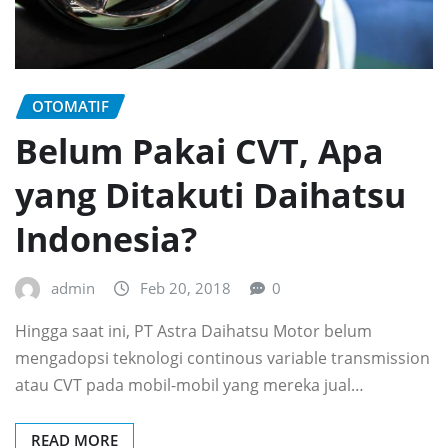
OTOMATIF
Belum Pakai CVT, Apa
yang Ditakuti Daihatsu
Indonesia?
admin
Feb 20, 2018
0
Hingga saat ini, PT Astra Daihatsu Motor belum
mengadopsi teknologi continous variable transmission
atau CVT pada mobil-mobil yang mereka jual…
READ MORE