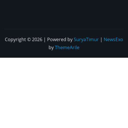
Copyright © 2026 | Powered by
SuryaTimur
|
NewsExo
by
ThemeArile