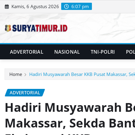
Skip
Kamis, 6 Agustus 2026
6:07 pm
to
content
ADVERTORIAL
NASIONAL
TNI-POLRI
POL
Home
Hadiri Musyawarah Besar KKB Pusat Makassar, Sek
ADVERTORIAL
Hadiri Musyawarah B
Makassar, Sekda Bant