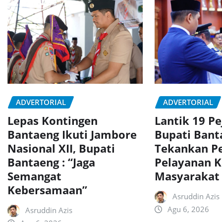
ADVERTORIAL
ADVERTORIAL
Lepas Kontingen
Lantik 19 Pe
Bantaeng Ikuti Jambore
Bupati Bant
Nasional XII, Bupati
Tekankan P
Bantaeng : “Jaga
Pelayanan 
Semangat
Masyarakat
Kebersamaan”
Asruddin Azis
Agu 6, 2026
Asruddin Azis