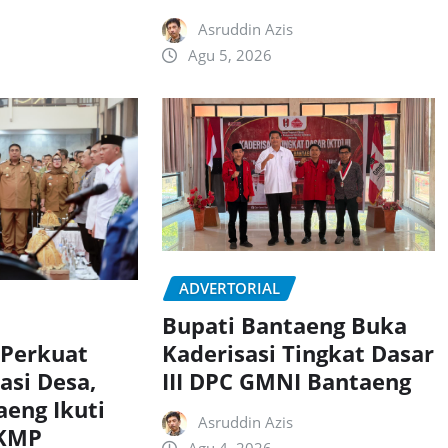
Asruddin Azis
Agu 5, 2026
ADVERTORIAL
Bupati Bantaeng Buka
Kaderisasi Tingkat Dasar
 Perkuat
III DPC GMNI Bantaeng
asi Desa,
aeng Ikuti
Asruddin Azis
DKMP
Agu 4, 2026