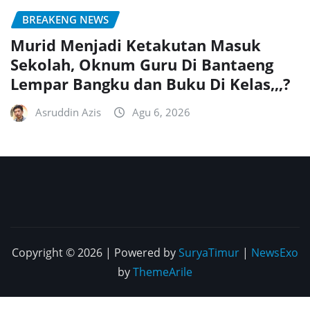
BREAKENG NEWS
Murid Menjadi Ketakutan Masuk
Sekolah, Oknum Guru Di Bantaeng
Lempar Bangku dan Buku Di Kelas,,,?
Asruddin Azis
Agu 6, 2026
Copyright © 2026 | Powered by
SuryaTimur
|
NewsExo
by
ThemeArile