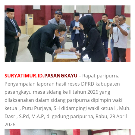
SURYATIMUR.ID.
PASANGKAYU
– Rapat paripurna
Penyampaian laporan hasil reses DPRD kabupaten
pasangkayu masa sidang ke II tahun 2026 yang
dilaksanakan dalam sidang paripurna dipimpin wakil
ketua I, Putu Purjaya, SH didampingi wakil ketua II, Muh.
Dasri, S.Pd, M.A.P, di gedung paripurna, Rabu, 29 April
2026.