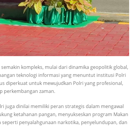
emakin kompleks, mulai dari dinamika geopolitik global,
angan teknologi informasi yang menuntut institusi Polri
rus diperkuat untuk mewujudkan Polri yang profesional,
adap perkembangan zaman.
i juga dinilai memiliki peran strategis dalam mengawal
dukung ketahanan pangan, menyukseskan program Makan
na seperti penyalahgunaan narkotika, penyelundupan, dan