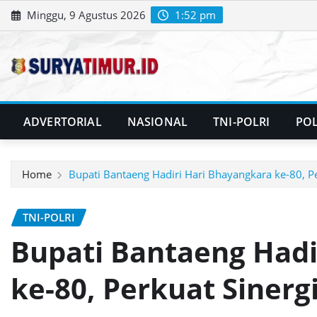
Skip
Minggu, 9 Agustus 2026
1:52 pm
to
content
ADVERTORIAL
NASIONAL
TNI-POLRI
POL
Home
Bupati Bantaeng Hadiri Hari Bhayangkara ke-80, P
TNI-POLRI
Bupati Bantaeng Hadi
ke-80, Perkuat Siner