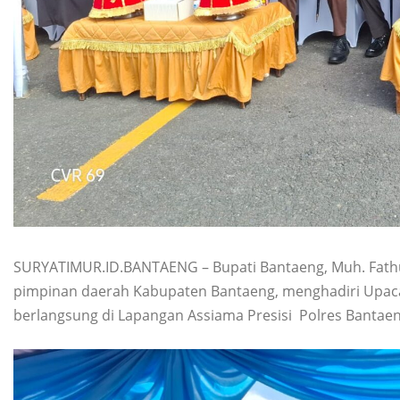
SURYATIMUR.ID.BANTAENG – Bupati Bantaeng, Muh. Fathu
pimpinan daerah Kabupaten Bantaeng, menghadiri Upaca
berlangsung di Lapangan Assiama Presisi Polres Bantaeng