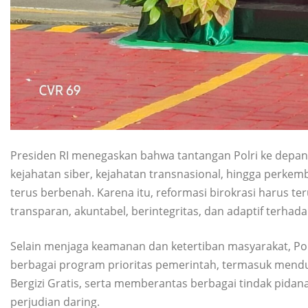
Presiden RI menegaskan bahwa tantangan Polri ke depan s
kejahatan siber, kejahatan transnasional, hingga perkemb
terus berbenah. Karena itu, reformasi birokrasi harus te
transparan, akuntabel, berintegritas, dan adaptif terh
Selain menjaga keamanan dan ketertiban masyarakat, Polr
berbagai program prioritas pemerintah, termasuk men
Bergizi Gratis, serta memberantas berbagai tindak pida
perjudian daring.