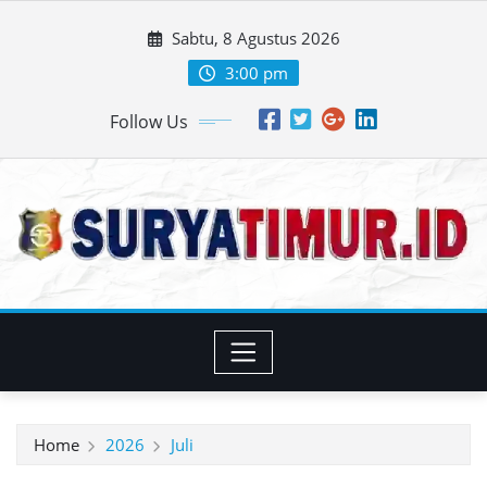
Skip
Sabtu, 8 Agustus 2026
to
content
3:00 pm
Follow Us
Home
2026
Juli