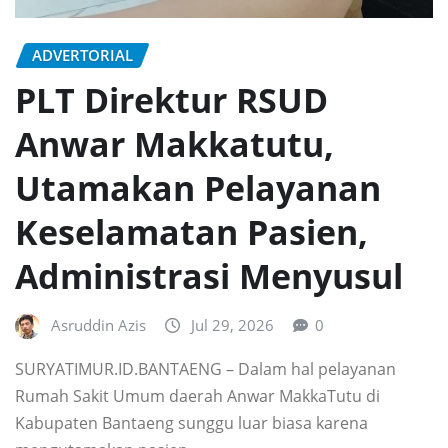
ADVERTORIAL
PLT Direktur RSUD
Anwar Makkatutu,
Utamakan Pelayanan
Keselamatan Pasien,
Administrasi Menyusul
Asruddin Azis
Jul 29, 2026
0
SURYATIMUR.ID.BANTAENG – Dalam hal pelayanan
Rumah Sakit Umum daerah Anwar MakkaTutu di
Kabupaten Bantaeng sunggu luar biasa karena