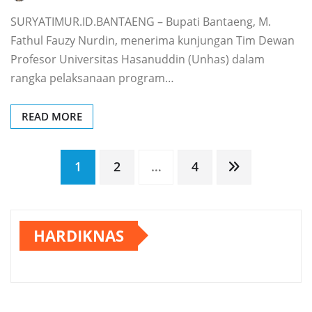
SURYATIMUR.ID.BANTAENG – Bupati Bantaeng, M.
Fathul Fauzy Nurdin, menerima kunjungan Tim Dewan
Profesor Universitas Hasanuddin (Unhas) dalam
rangka pelaksanaan program…
READ MORE
Paginasi
1
2
…
4
pos
HARDIKNAS