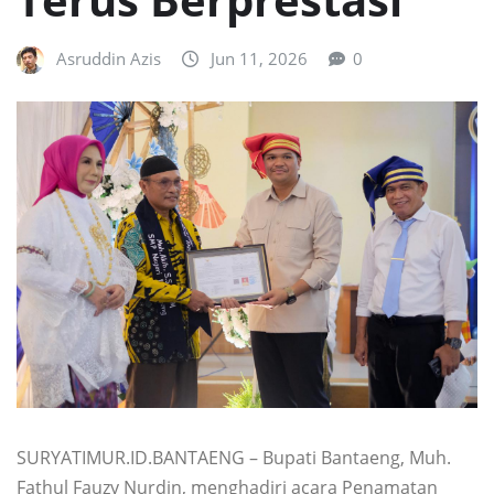
Asruddin Azis
Jun 11, 2026
0
SURYATIMUR.ID.BANTAENG – Bupati Bantaeng, Muh.
Fathul Fauzy Nurdin, menghadiri acara Penamatan