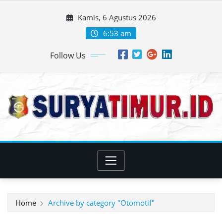
Skip
Kamis, 6 Agustus 2026
to
content
6:53 am
Follow Us
Home
Archive by category "Otomotif"