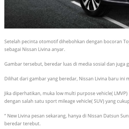
Setelah pecinta otomotif dihebohkan dengan bocoran Toy
sebagai Nissan Livina anyar.
Gambar tersebut, beredar luas di media sosial dan juga g
Dilihat dari gambar yang beredar, Nissan Livina baru ini
Jika diperhatikan, muka low multi purpose vehicle( LMVP)
dengan salah satu sport mileage vehicle( SUV) yang cukup
“ New Livina pesan sekarang, hanya di Nissan Datsun Sunt
beredar terebut.