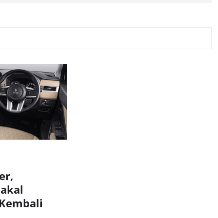
er,
Bakal
Kembali
t