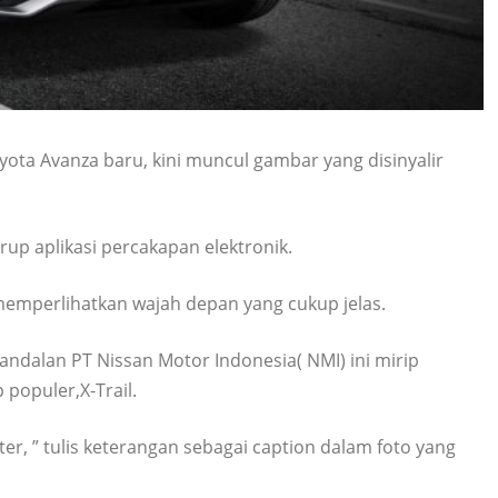
ota Avanza baru, kini muncul gambar yang disinyalir
rup aplikasi percakapan elektronik.
 memperlihatkan wajah depan yang cukup jelas.
 andalan PT Nissan Motor Indonesia( NMI) ini mirip
 populer,X-Trail.
er, ” tulis keterangan sebagai caption dalam foto yang