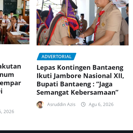
ADVERTORIAL
akutan
Lepas Kontingen Bantaeng
knum
Ikuti Jambore Nasional XII,
Lempar
Bupati Bantaeng : “Jaga
i
Semangat Kebersamaan”
Asruddin Azis
Agu 6, 2026
6, 2026