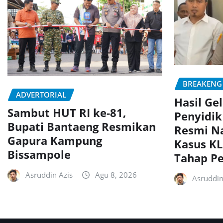
BREAKENG
ADVERTORIAL
Hasil Ge
Sambut HUT RI ke-81,
Penyidik
Bupati Bantaeng Resmikan
Resmi Na
Gapura Kampung
Kasus KL
Bissampole
Tahap Pe
Asruddin Azis
Agu 8, 2026
Asruddin