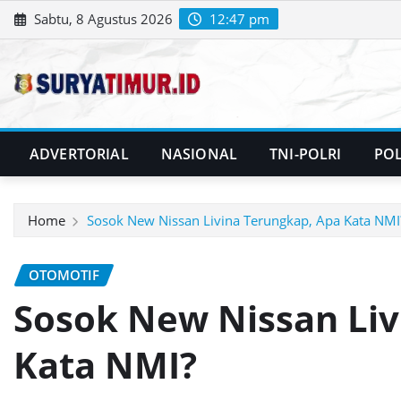
Skip
Sabtu, 8 Agustus 2026
12:47 pm
to
content
ADVERTORIAL
NASIONAL
TNI-POLRI
POL
Home
Sosok New Nissan Livina Terungkap, Apa Kata NMI
OTOMOTIF
Sosok New Nissan Liv
Kata NMI?