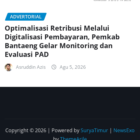
ADVERTORIAL
Optimalisasi Retribusi Melalui
Digitalisasi Pembayaran, Pemkab
Bantaeng Gelar Monitoring dan
Evaluasi PAD
Asruddin Azis
Agu 5, 2026
Copyright © 2026 | Powered by
SuryaTimur
|
NewsExo
by
ThemeArile