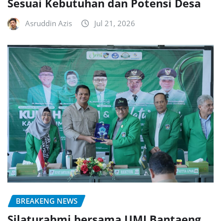
Sesuai Kebutuhan dan Potensi Desa
Asruddin Azis
Jul 21, 2026
BREAKENG NEWS
Silaturahmi bersama UMI Bantaeng,