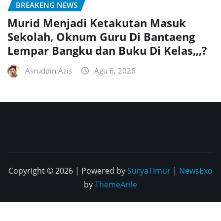
BREAKENG NEWS
Murid Menjadi Ketakutan Masuk
Sekolah, Oknum Guru Di Bantaeng
Lempar Bangku dan Buku Di Kelas,,,?
Asruddin Azis
Agu 6, 2026
Copyright © 2026 | Powered by
SuryaTimur
|
NewsExo
by
ThemeArile