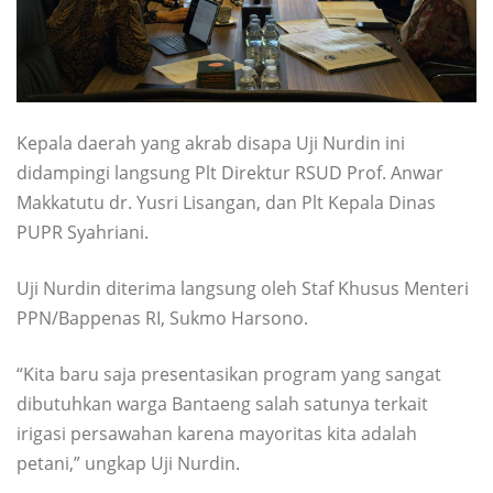
Kepala daerah yang akrab disapa Uji Nurdin ini
didampingi langsung Plt Direktur RSUD Prof. Anwar
Makkatutu dr. Yusri Lisangan, dan Plt Kepala Dinas
PUPR Syahriani.
Uji Nurdin diterima langsung oleh Staf Khusus Menteri
PPN/Bappenas RI, Sukmo Harsono.
“Kita baru saja presentasikan program yang sangat
dibutuhkan warga Bantaeng salah satunya terkait
irigasi persawahan karena mayoritas kita adalah
petani,” ungkap Uji Nurdin.