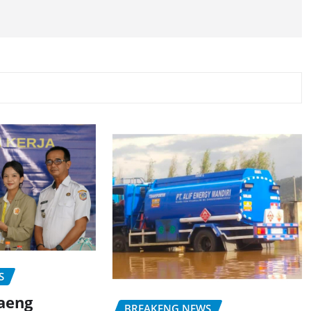
S
aeng
BREAKENG NEWS