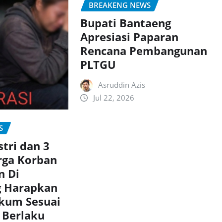
BREAKENG NEWS
Bupati Bantaeng
Apresiasi Paparan
Rencana Pembangunan
PLTGU
Asruddin Azis
Jul 22, 2026
S
stri dan 3
rga Korban
 Di
g Harapkan
kum Sesuai
 Berlaku