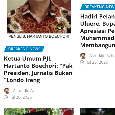
BREAKENG NEW
Hadiri Pela
Uluere, Bup
Apresiasi P
Muhammadi
Membangun
BREAKENG NEWS
Asruddin Azis
Ketua Umum PJI,
Jul 25, 2026
Hartanto Boechori: “Pak
Presiden, Jurnalis Bukan
“Londo Ireng
Asruddin Azis
Jul 26, 2026