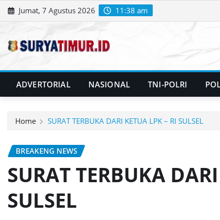
Skip
Jumat, 7 Agustus 2026
11:38 am
to
content
ADVERTORIAL
NASIONAL
TNI-POLRI
POL
Home
SURAT TERBUKA DARI KETUA LPK – RI SULSEL
BREAKENG NEWS
SURAT TERBUKA DARI 
SULSEL