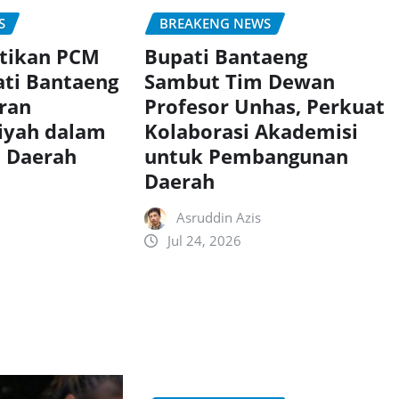
S
BREAKENG NEWS
ntikan PCM
Bupati Bantaeng
ati Bantaeng
Sambut Tim Dewan
eran
Profesor Unhas, Perkuat
yah dalam
Kolaborasi Akademisi
 Daerah
untuk Pembangunan
Daerah
Asruddin Azis
Jul 24, 2026