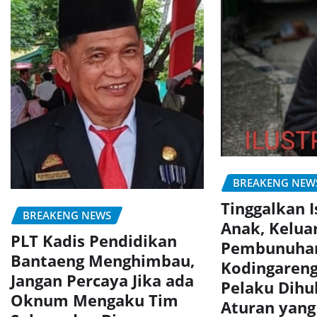
BREAKENG NEW
Tinggalkan I
BREAKENG NEWS
Anak, Kelua
PLT Kadis Pendidikan
Pembunuhan
Bantaeng Menghimbau,
Kodingaren
Jangan Percaya Jika ada
Pelaku Dihu
Oknum Mengaku Tim
Aturan yang