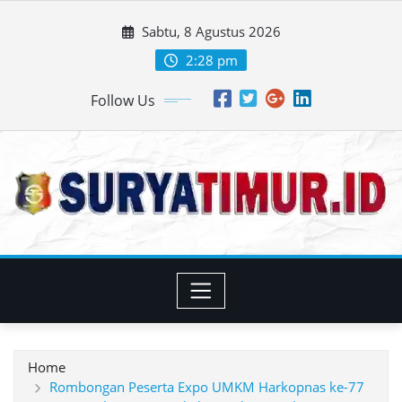
Skip
Sabtu, 8 Agustus 2026
to
content
2:28 pm
Follow Us
Home
Rombongan Peserta Expo UMKM Harkopnas ke-77