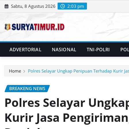
Skip
Sabtu, 8 Agustus 2026
2:03 pm
to
content
ADVERTORIAL
NASIONAL
TNI-POLRI
POL
Home
Polres Selayar Ungkap Penipuan Terhadap Kurir Jas
BREAKENG NEWS
Polres Selayar Ungka
Kurir Jasa Pengiriman,