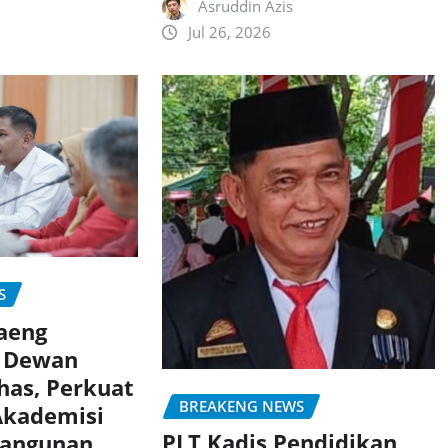
Asruddin Azis
Jul 26, 2026
S
aeng
 Dewan
has, Perkuat
BREAKENG NEWS
Akademisi
PLT Kadis Pendidikan
angunan