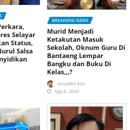
S
BREAKENG NEWS
Perkara,
Murid Menjadi
res Selayar
Ketakutan Masuk
an Status,
Sekolah, Oknum Guru Di
urul Salsa
Bantaeng Lempar
nyidikan
Bangku dan Buku Di
Kelas,,,?
Asruddin Azis
Agu 6, 2026