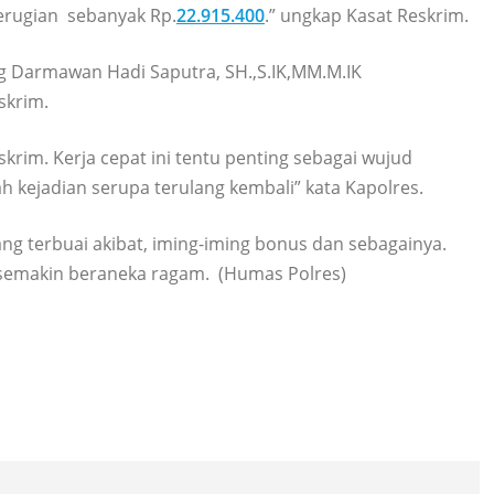
erugian sebanyak Rp.
22.915.400
.” ungkap Kasat Reskrim.
ng Darmawan Hadi Saputra, SH.,S.IK,MM.M.IK
skrim.
skrim. Kerja cepat ini tentu penting sebagai wujud
kejadian serupa terulang kembali” kata Kapolres.
g terbuai akibat, iming-iming bonus dan sebagainya.
i semakin beraneka ragam. (Humas Polres)