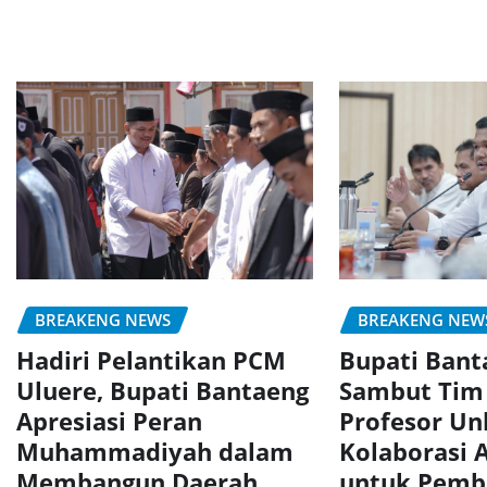
BREAKENG NEWS
BREAKENG NEW
Hadiri Pelantikan PCM
Bupati Bant
Uluere, Bupati Bantaeng
Sambut Tim
Apresiasi Peran
Profesor Un
Muhammadiyah dalam
Kolaborasi 
Membangun Daerah
untuk Pemb