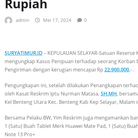
Rupiah
admin
Mei 17, 2024
0
SURYATIMUR.ID
– KEPULAUAN SELAYAR-Satuan Reserse Kri
mengungkap Kasus Penipuan terhadap seorang Korban beri
Pengiriman dengan kerugian mencapai Rp
22.900.000
,- .
Pengungkapan ini, setelah dilakukan Penangkapan terhad
oleh Kasat Reskrim Iptu Nurman Matasa,
SH.MH
, bersam
Kel Benteng Utara Kec. Benteng Kab Kep Selayar, Malam in
Bersama Pelaku BW, Yim Reskrim juga mengamankan baran
1 (Satu) Buah Tablet Merk Huawei Mate Pad, 1 (Satu) Bu
Note 13 Pro+