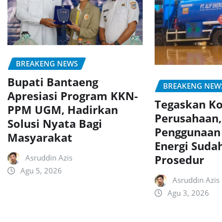
BREAKENG NEWS
Bupati Bantaeng
BREAKENG NEW
Apresiasi Program KKN-
Tegaskan K
PPM UGM, Hadirkan
Perusahaan,
Solusi Nyata Bagi
Penggunaan 
Masyarakat
Energi Suda
Prosedur
Asruddin Azis
Agu 5, 2026
Asruddin Azis
Agu 3, 2026