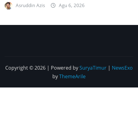
Asruddin Azis
Agu 6, 2026
Copyright © 2026 | Powered by
SuryaTimur
|
NewsExo
by
ThemeArile