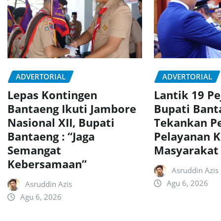
ADVERTORIAL
ADVERTORIAL
Lepas Kontingen
Lantik 19 Pe
Bantaeng Ikuti Jambore
Bupati Bant
Nasional XII, Bupati
Tekankan P
Bantaeng : “Jaga
Pelayanan 
Semangat
Masyarakat
Kebersamaan”
Asruddin Azis
Agu 6, 2026
Asruddin Azis
Agu 6, 2026