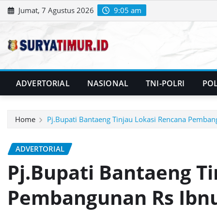
Skip
Jumat, 7 Agustus 2026
9:05 am
to
content
ADVERTORIAL
NASIONAL
TNI-POLRI
POL
Home
Pj.Bupati Bantaeng Tinjau Lokasi Rencana Pembang
ADVERTORIAL
Pj.Bupati Bantaeng T
Pembangunan Rs Ibnu 