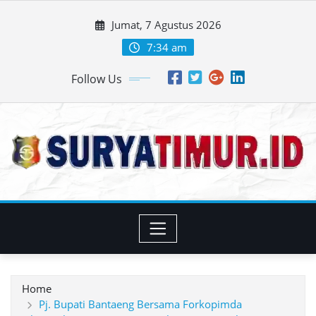
Skip
Jumat, 7 Agustus 2026
to
content
7:34 am
Follow Us
Home
Pj. Bupati Bantaeng Bersama Forkopimda