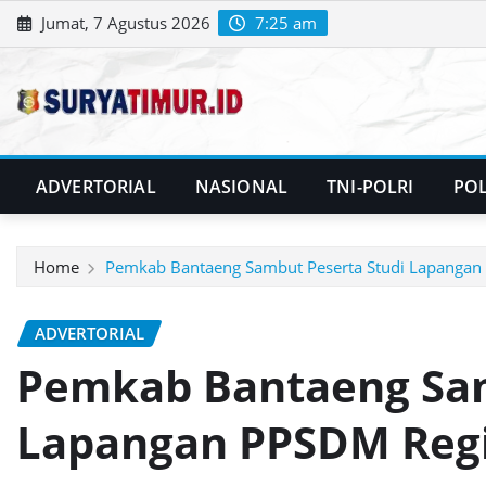
Skip
Jumat, 7 Agustus 2026
7:25 am
to
content
ADVERTORIAL
NASIONAL
TNI-POLRI
POL
Home
Pemkab Bantaeng Sambut Peserta Studi Lapangan
ADVERTORIAL
Pemkab Bantaeng Sam
Lapangan PPSDM Reg