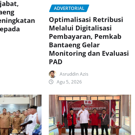
jabat,
ADVERTORIAL
aeng
Optimalisasi Retribusi
eningkatan
Melalui Digitalisasi
Kepada
Pembayaran, Pemkab
Bantaeng Gelar
Monitoring dan Evaluasi
PAD
Asruddin Azis
Agu 5, 2026