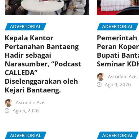
ADVERTORIAL
ADVERTORIAL
Kepala Kantor
Pemerintah
Pertanahan Bantaeng
Peran Koper
Hadir sebagai
Bupati Bant
Narasumber, “Podcast
Seminar K
CALLEDA”
Asruddin Azis
Diselenggarakan oleh
Agu 4, 2026
Kejari Bantaeng.
Asruddin Azis
Agu 5, 2026
ADVERTORIAL
ADVERTORIAL