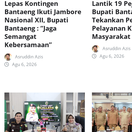
Lepas Kontingen
Lantik 19 Pe
Bantaeng Ikuti Jambore
Bupati Bant
Nasional XII, Bupati
Tekankan P
Bantaeng : “Jaga
Pelayanan 
Semangat
Masyarakat
Kebersamaan”
Asruddin Azis
Agu 6, 2026
Asruddin Azis
Agu 6, 2026