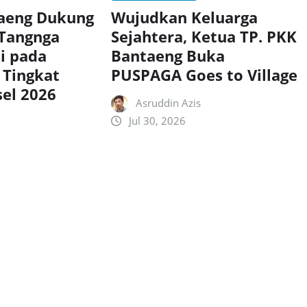
taeng Dukung
Wujudkan Keluarga
 Tangnga
Sejahtera, Ketua TP. PKK
si pada
Bantaeng Buka
 Tingkat
PUSPAGA Goes to Village
sel 2026
Asruddin Azis
Jul 30, 2026