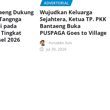
ADVERTORIAL
taeng Dukung
Wujudkan Keluarga
 Tangnga
Sejahtera, Ketua TP. PKK
si pada
Bantaeng Buka
 Tingkat
PUSPAGA Goes to Village
sel 2026
Asruddin Azis
Jul 30, 2026