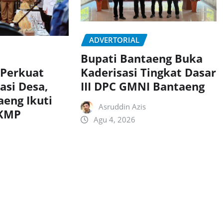
ADVERTORIAL
Bupati Bantaeng Buka
Kaderisasi Tingkat Dasar
 Perkuat
III DPC GMNI Bantaeng
asi Desa,
aeng Ikuti
Asruddin Azis
DKMP
Agu 4, 2026