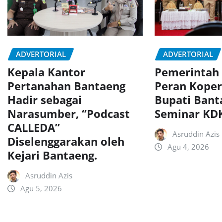
ADVERTORIAL
ADVERTORIAL
Kepala Kantor
Pemerintah
Pertanahan Bantaeng
Peran Koper
Hadir sebagai
Bupati Bant
Narasumber, “Podcast
Seminar K
CALLEDA”
Asruddin Azis
Diselenggarakan oleh
Agu 4, 2026
Kejari Bantaeng.
Asruddin Azis
Agu 5, 2026