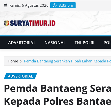
Skip
Kamis, 6 Agustus 2026
3:33 pm
to
content
ADVERTORIAL
NASIONAL
TNI-POLRI
POL
Home
Pemda Bantaeng Serahkan Hibah Lahan Kepada Po
ADVERTORIAL
Pemda Bantaeng Ser
Kepada Polres Banta