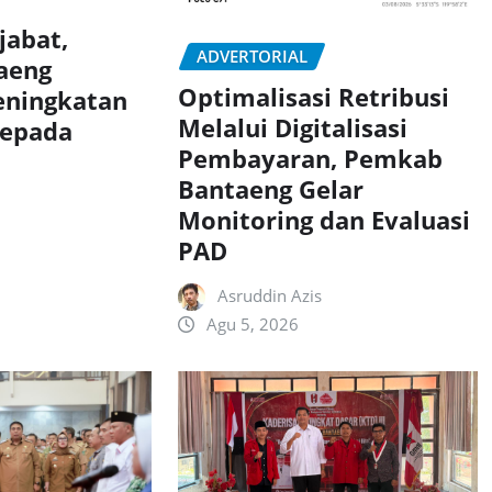
jabat,
ADVERTORIAL
aeng
Optimalisasi Retribusi
eningkatan
Melalui Digitalisasi
Kepada
Pembayaran, Pemkab
Bantaeng Gelar
Monitoring dan Evaluasi
PAD
Asruddin Azis
Agu 5, 2026