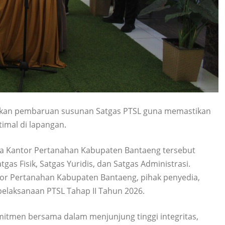
ukan pembaruan susunan Satgas PTSL guna memastikan
timal di lapangan.
a Kantor Pertanahan Kabupaten Bantaeng tersebut
gas Fisik, Satgas Yuridis, dan Satgas Administrasi.
tor Pertanahan Kabupaten Bantaeng, pihak penyedia,
pelaksanaan PTSL Tahap II Tahun 2026.
itmen bersama dalam menjunjung tinggi integritas,