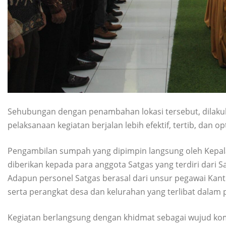
Sehubungan dengan penambahan lokasi tersebut, dilak
pelaksanaan kegiatan berjalan lebih efektif, tertib, dan op
Pengambilan sumpah yang dipimpin langsung oleh Kepal
diberikan kepada para anggota Satgas yang terdiri dari Sat
Adapun personel Satgas berasal dari unsur pegawai Kan
serta perangkat desa dan kelurahan yang terlibat dalam 
Kegiatan berlangsung dengan khidmat sebagai wujud kom