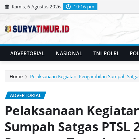
Skip
Kamis, 6 Agustus 2026
10:16 pm
to
content
ADVERTORIAL
NASIONAL
TNI-POLRI
POL
Home
Pelaksanaan Kegiatan Pengambilan Sumpah Satgas
ADVERTORIAL
Pelaksanaan Kegiata
Sumpah Satgas PTSL 