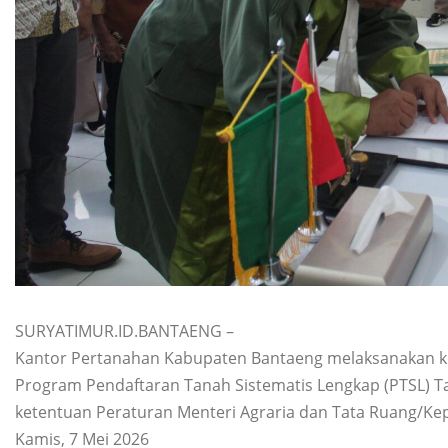
SURYATIMUR.ID.BANTAENG –
Kantor Pertanahan Kabupaten Bantaeng melaksanakan k
Program Pendaftaran Tanah Sistematis Lengkap (PTSL) Ta
ketentuan Peraturan Menteri Agraria dan Tata Ruang/Ke
Kamis, 7 Mei 2026