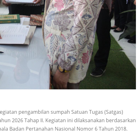
egiatan pengambilan sumpah Satuan Tugas (Satgas)
hun 2026 Tahap II. Kegiatan ini dilaksanakan berdasarkan
pala Badan Pertanahan Nasional Nomor 6 Tahun 2018.