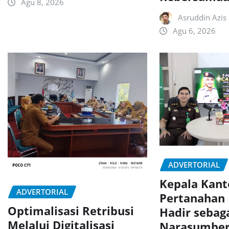
Agu 8, 2026
Asruddin Azis
Agu 6, 2026
ADVERTORIAL
Kepala Kant
ADVERTORIAL
Pertanahan
Optimalisasi Retribusi
Hadir sebag
Melalui Digitalisasi
Narasumber