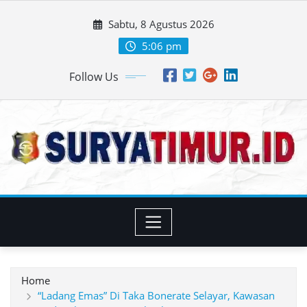
Skip
Sabtu, 8 Agustus 2026
to
content
5:06 pm
Follow Us
Home
“Ladang Emas” Di Taka Bonerate Selayar, Kawasan