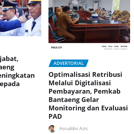
jabat,
ADVERTORIAL
aeng
Optimalisasi Retribusi
eningkatan
Melalui Digitalisasi
Kepada
Pembayaran, Pemkab
Bantaeng Gelar
Monitoring dan Evaluasi
PAD
Asruddin Azis