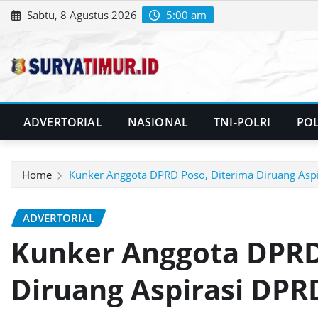
Skip
Sabtu, 8 Agustus 2026
5:00 am
to
content
ADVERTORIAL
NASIONAL
TNI-POLRI
POL
Home
Kunker Anggota DPRD Poso, Diterima Diruang Asp
ADVERTORIAL
Kunker Anggota DPRD
Diruang Aspirasi DP