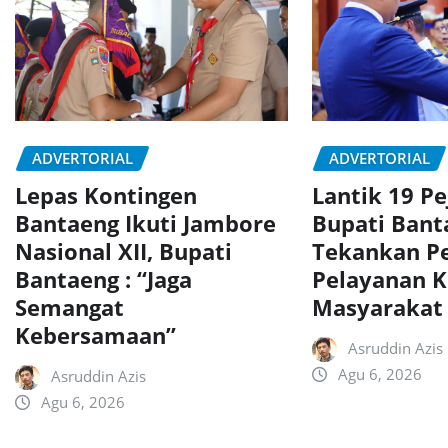
ADVERTORIAL
ADVERTORIAL
Lepas Kontingen
Lantik 19 Pe
Bantaeng Ikuti Jambore
Bupati Bant
Nasional XII, Bupati
Tekankan P
Bantaeng : “Jaga
Pelayanan 
Semangat
Masyarakat
Kebersamaan”
Asruddin Azis
Agu 6, 2026
Asruddin Azis
Agu 6, 2026