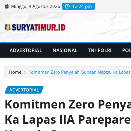
Skip
Minggu, 9 Agustus 2026
12:24 pm
to
content
ADVERTORIAL
NASIONAL
TNI-POLRI
POL
Home
Komitmen Zero Penyalah Gunaan Napza, Ka Lapas 
ADVERTORIAL
Komitmen Zero Penya
Ka Lapas IIA Parepar