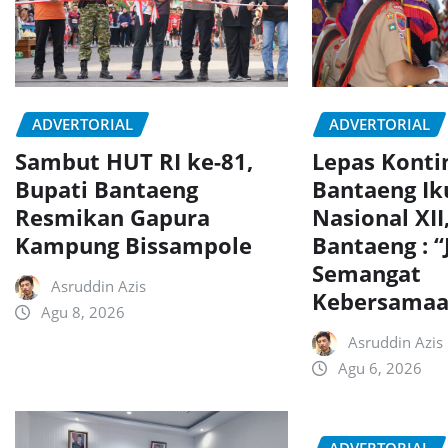
ADVERTORIAL
ADVERTORIAL
Sambut HUT RI ke-81,
Lepas Konti
Bupati Bantaeng
Bantaeng Ik
Resmikan Gapura
Nasional XII
Kampung Bissampole
Bantaeng : “
Semangat
Asruddin Azis
Kebersamaa
Agu 8, 2026
Asruddin Azis
Agu 6, 2026