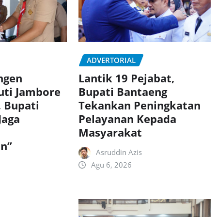
ADVERTORIAL
ngen
Lantik 19 Pejabat,
uti Jambore
Bupati Bantaeng
, Bupati
Tekankan Peningkatan
Jaga
Pelayanan Kepada
Masyarakat
n”
Asruddin Azis
Agu 6, 2026