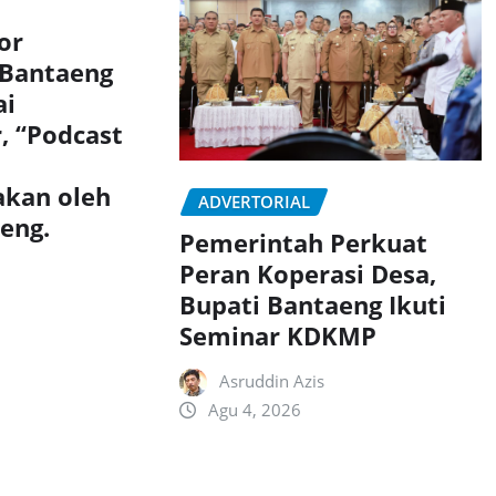
or
 Bantaeng
ai
, “Podcast
akan oleh
ADVERTORIAL
aeng.
Pemerintah Perkuat
Peran Koperasi Desa,
Bupati Bantaeng Ikuti
Seminar KDKMP
Asruddin Azis
Agu 4, 2026