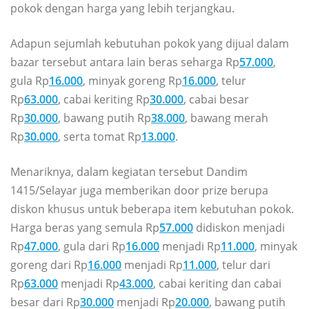
pokok dengan harga yang lebih terjangkau.
Adapun sejumlah kebutuhan pokok yang dijual dalam
bazar tersebut antara lain beras seharga Rp
57.000
,
gula Rp
16.000
, minyak goreng Rp
16.000
, telur
Rp
63.000
, cabai keriting Rp
30.000
, cabai besar
Rp
30.000
, bawang putih Rp
38.000
, bawang merah
Rp
30.000
, serta tomat Rp
13.000
.
Menariknya, dalam kegiatan tersebut Dandim
1415/Selayar juga memberikan door prize berupa
diskon khusus untuk beberapa item kebutuhan pokok.
Harga beras yang semula Rp
57.000
didiskon menjadi
Rp
47.000
, gula dari Rp
16.000
menjadi Rp
11.000
, minyak
goreng dari Rp
16.000
menjadi Rp
11.000
, telur dari
Rp
63.000
menjadi Rp
43.000
, cabai keriting dan cabai
besar dari Rp
30.000
menjadi Rp
20.000
, bawang putih