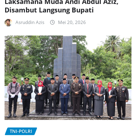
Laksamana Muda Andi Abdul Aziz,
Disambut Langsung Bupati
Asruddin Azis
Mei 20, 2026
TNI-POLRI