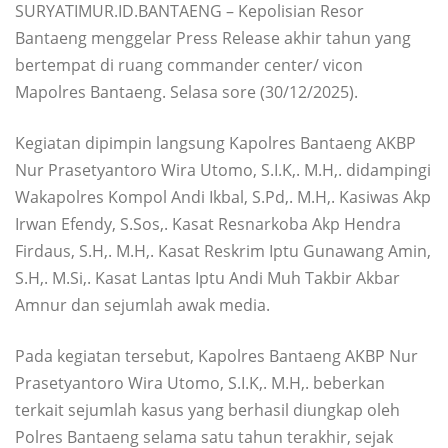
SURYATIMUR.ID.BANTAENG – Kepolisian Resor
Bantaeng menggelar Press Release akhir tahun yang
bertempat di ruang commander center/ vicon
Mapolres Bantaeng. Selasa sore (30/12/2025).
Kegiatan dipimpin langsung Kapolres Bantaeng AKBP
Nur Prasetyantoro Wira Utomo, S.I.K,. M.H,. didampingi
Wakapolres Kompol Andi Ikbal, S.Pd,. M.H,. Kasiwas Akp
Irwan Efendy, S.Sos,. Kasat Resnarkoba Akp Hendra
Firdaus, S.H,. M.H,. Kasat Reskrim Iptu Gunawang Amin,
S.H,. M.Si,. Kasat Lantas Iptu Andi Muh Takbir Akbar
Amnur dan sejumlah awak media.
Pada kegiatan tersebut, Kapolres Bantaeng AKBP Nur
Prasetyantoro Wira Utomo, S.I.K,. M.H,. beberkan
terkait sejumlah kasus yang berhasil diungkap oleh
Polres Bantaeng selama satu tahun terakhir, sejak