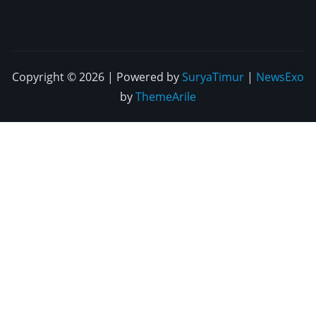
Copyright © 2026 | Powered by
SuryaTimur
|
NewsExo
by
ThemeArile