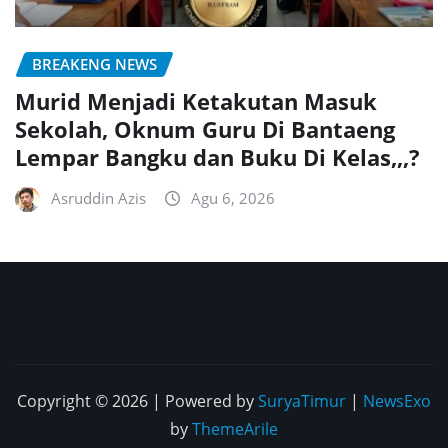
BREAKENG NEWS
Murid Menjadi Ketakutan Masuk
Sekolah, Oknum Guru Di Bantaeng
Lempar Bangku dan Buku Di Kelas,,,?
Asruddin Azis
Agu 6, 2026
Copyright © 2026 | Powered by
SuryaTimur
|
NewsExo
by
ThemeArile