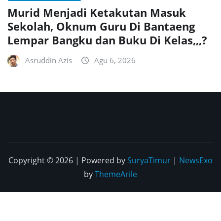
Murid Menjadi Ketakutan Masuk
Sekolah, Oknum Guru Di Bantaeng
Lempar Bangku dan Buku Di Kelas,,,?
Asruddin Azis
Agu 6, 2026
Copyright © 2026 | Powered by
SuryaTimur
|
NewsExo
by
ThemeArile