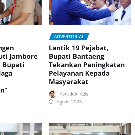
ADVERTORIAL
ngen
Lantik 19 Pejabat,
uti Jambore
Bupati Bantaeng
, Bupati
Tekankan Peningkatan
Jaga
Pelayanan Kepada
Masyarakat
n”
Asruddin Azis
Agu 6, 2026