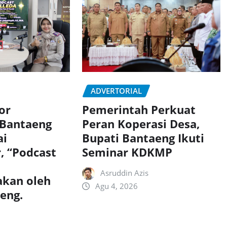
ADVERTORIAL
or
Pemerintah Perkuat
 Bantaeng
Peran Koperasi Desa,
ai
Bupati Bantaeng Ikuti
, “Podcast
Seminar KDKMP
Asruddin Azis
akan oleh
Agu 4, 2026
aeng.