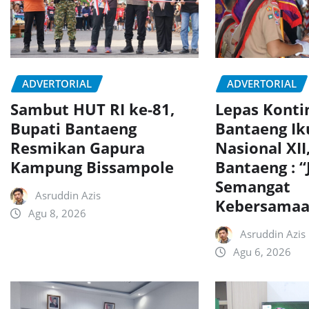
ADVERTORIAL
ADVERTORIAL
Sambut HUT RI ke-81,
Lepas Konti
Bupati Bantaeng
Bantaeng Ik
Resmikan Gapura
Nasional XII
Kampung Bissampole
Bantaeng : “
Semangat
Asruddin Azis
Kebersamaa
Agu 8, 2026
Asruddin Azis
Agu 6, 2026