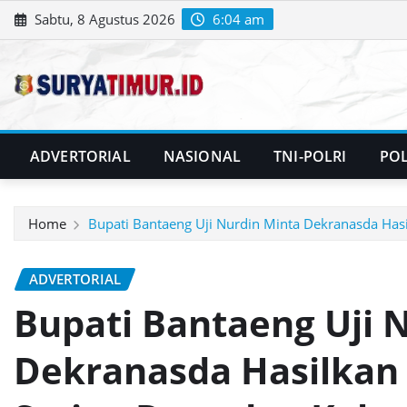
Skip
Sabtu, 8 Agustus 2026
6:04 am
to
content
ADVERTORIAL
NASIONAL
TNI-POLRI
POL
Home
Bupati Bantaeng Uji Nurdin Minta Dekranasda Has
ADVERTORIAL
Bupati Bantaeng Uji 
Dekranasda Hasilkan