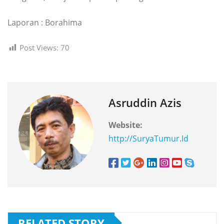
Laporan : Borahima
Post Views:
70
Asruddin Azis
Website:
http://SuryaTumur.Id
RELATED STORY