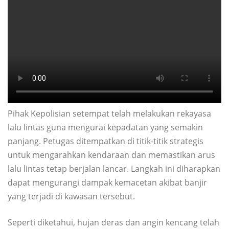
Pihak Kepolisian setempat telah melakukan rekayasa
lalu lintas guna mengurai kepadatan yang semakin
panjang. Petugas ditempatkan di titik-titik strategis
untuk mengarahkan kendaraan dan memastikan arus
lalu lintas tetap berjalan lancar. Langkah ini diharapkan
dapat mengurangi dampak kemacetan akibat banjir
yang terjadi di kawasan tersebut.
Seperti diketahui, hujan deras dan angin kencang telah