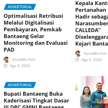
Kepala Kant
ADVERTORIAL
Pertanahan
Optimalisasi Retribusi
Hadir sebag
Melalui Digitalisasi
Narasumber
Pembayaran, Pemkab
CALLEDA”
Bantaeng Gelar
Diselenggar
Monitoring dan Evaluasi
Kejari Bant
PAD
Asruddin Azis
Asruddin Azis
Agu 5, 2026
Agu 5, 2026
ADVERTORIAL
Bupati Bantaeng Buka
Kaderisasi Tingkat Dasar
III DPC GMNI Bantaeng