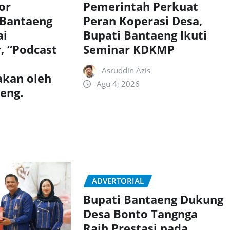
or
Pemerintah Perkuat
 Bantaeng
Peran Koperasi Desa,
ai
Bupati Bantaeng Ikuti
, “Podcast
Seminar KDKMP
Asruddin Azis
akan oleh
Agu 4, 2026
aeng.
ADVERTORIAL
Bupati Bantaeng Dukung
Desa Bonto Tangnga
Raih Prestasi pada