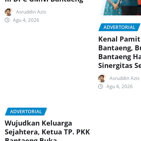
Asruddin Azis
Agu 4, 2026
ADVERTORIAL
Kenal Pamit
Bantaeng, B
Bantaeng H
Sinergitas 
Asruddin Azis
Agu 4, 2026
ADVERTORIAL
Wujudkan Keluarga
Sejahtera, Ketua TP. PKK
Bantaeng Buka