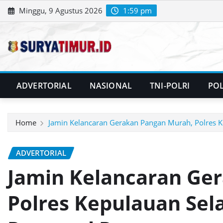
Skip
Minggu, 9 Agustus 2026
1:59 pm
to
content
ADVERTORIAL
NASIONAL
TNI-POLRI
POL
Home
Jamin Kelancaran Gerakan Pangan Murah, Polres 
ADVERTORIAL
Jamin Kelancaran Ge
Polres Kepulauan Sel