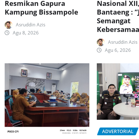
Resmikan Gapura
Nasional XII
Kampung Bissampole
Bantaeng : “
Semangat
Asruddin Azis
Kebersamaa
Agu 8, 2026
Asruddin Azis
Agu 6, 2026
ADVERTORIAL