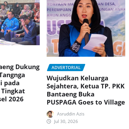
taeng Dukung
ADVERTORIAL
 Tangnga
Wujudkan Keluarga
si pada
Sejahtera, Ketua TP. PKK
 Tingkat
Bantaeng Buka
sel 2026
PUSPAGA Goes to Village
Asruddin Azis
Jul 30, 2026