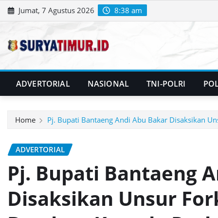
Skip
Jumat, 7 Agustus 2026
8:38 am
to
content
ADVERTORIAL
NASIONAL
TNI-POLRI
POL
Home
Pj. Bupati Bantaeng Andi Abu Bakar Disaksikan U
ADVERTORIAL
Pj. Bupati Bantaeng 
Disaksikan Unsur Fo