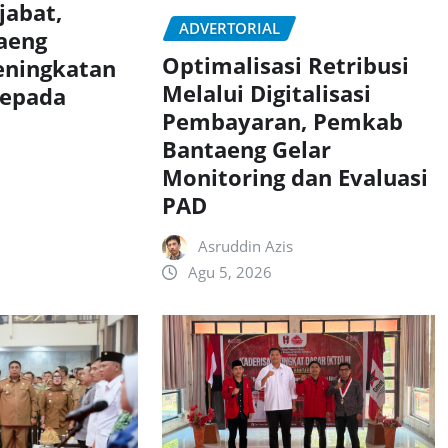
jabat,
ADVERTORIAL
aeng
Optimalisasi Retribusi
eningkatan
Melalui Digitalisasi
Kepada
Pembayaran, Pemkab
Bantaeng Gelar
Monitoring dan Evaluasi
PAD
Asruddin Azis
Agu 5, 2026