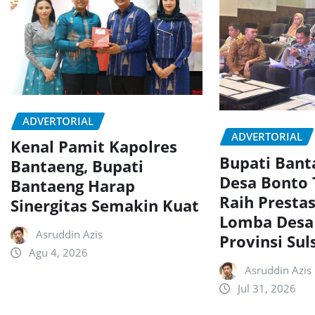
ADVERTORIAL
ADVERTORIAL
Kenal Pamit Kapolres
Bupati Ban
Bantaeng, Bupati
Desa Bonto
Bantaeng Harap
Raih Presta
Sinergitas Semakin Kuat
Lomba Desa
Asruddin Azis
Provinsi Sul
Agu 4, 2026
Asruddin Azis
Jul 31, 2026