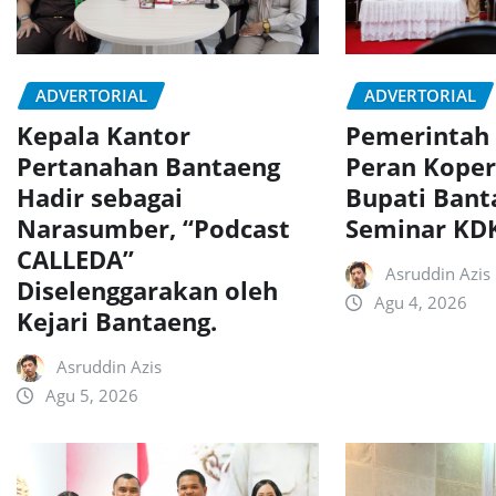
ADVERTORIAL
ADVERTORIAL
Kepala Kantor
Pemerintah
Pertanahan Bantaeng
Peran Koper
Hadir sebagai
Bupati Bant
Narasumber, “Podcast
Seminar K
CALLEDA”
Asruddin Azis
Diselenggarakan oleh
Agu 4, 2026
Kejari Bantaeng.
Asruddin Azis
Agu 5, 2026