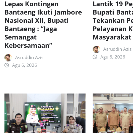
Lepas Kontingen
Lantik 19 Pe
Bantaeng Ikuti Jambore
Bupati Bant
Nasional XII, Bupati
Tekankan P
Bantaeng : “Jaga
Pelayanan 
Semangat
Masyarakat
Kebersamaan”
Asruddin Azis
Agu 6, 2026
Asruddin Azis
Agu 6, 2026