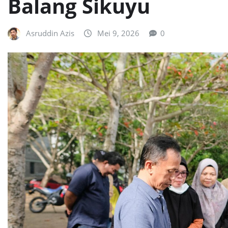
Balang Sikuyu
Asruddin Azis
Mei 9, 2026
0