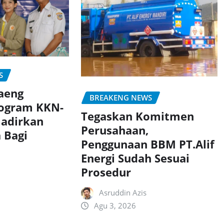
S
aeng
BREAKENG NEWS
rogram KKN-
Tegaskan Komitmen
adirkan
Perusahaan,
 Bagi
Penggunaan BBM PT.Alif
Energi Sudah Sesuai
Prosedur
Asruddin Azis
Agu 3, 2026