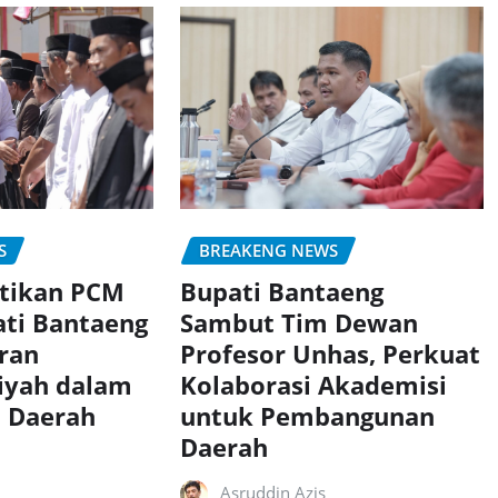
S
BREAKENG NEWS
ntikan PCM
Bupati Bantaeng
ati Bantaeng
Sambut Tim Dewan
eran
Profesor Unhas, Perkuat
yah dalam
Kolaborasi Akademisi
 Daerah
untuk Pembangunan
Daerah
Asruddin Azis