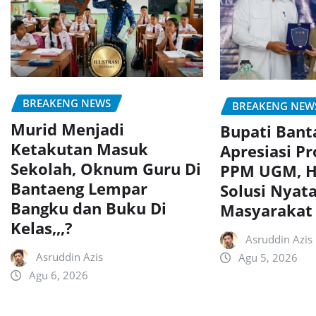
BREAKENG NEWS
BREAKENG NEW
Murid Menjadi
Bupati Bant
Ketakutan Masuk
Apresiasi P
Sekolah, Oknum Guru Di
PPM UGM, H
Bantaeng Lempar
Solusi Nyata
Bangku dan Buku Di
Masyarakat
Kelas,,,?
Asruddin Azis
Asruddin Azis
Agu 5, 2026
Agu 6, 2026