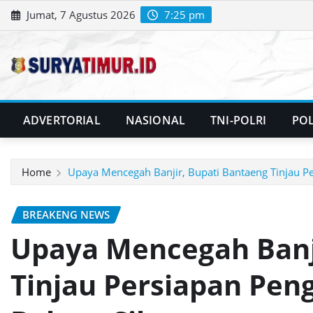
Skip
Jumat, 7 Agustus 2026
7:25 pm
to
content
ADVERTORIAL
NASIONAL
TNI-POLRI
POL
Home
Upaya Mencegah Banjir, Bupati Bantaeng Tinjau 
BREAKENG NEWS
Upaya Mencegah Banj
Tinjau Persiapan Pe