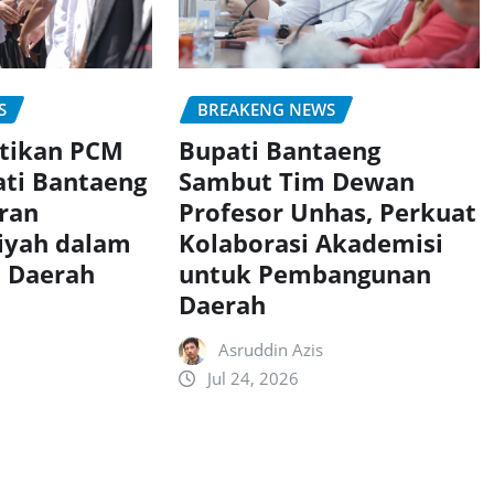
S
BREAKENG NEWS
ntikan PCM
Bupati Bantaeng
ati Bantaeng
Sambut Tim Dewan
eran
Profesor Unhas, Perkuat
yah dalam
Kolaborasi Akademisi
 Daerah
untuk Pembangunan
Daerah
Asruddin Azis
Jul 24, 2026