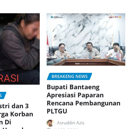
BREAKENG NEWS
Bupati Bantaeng
Apresiasi Paparan
S
Rencana Pembangunan
stri dan 3
PLTGU
rga Korban
 Di
Asruddin Azis