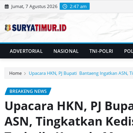
Skip
Jumat, 7 Agustus 2026
2:47 am
to
content
ADVERTORIAL
NASIONAL
TNI-POLRI
POL
Home
Upacara HKN, PJ Bupati Bantaeng Ingatkan ASN, T
BREAKENG NEWS
Upacara HKN, PJ Bup
ASN, Tingkatkan Kedi