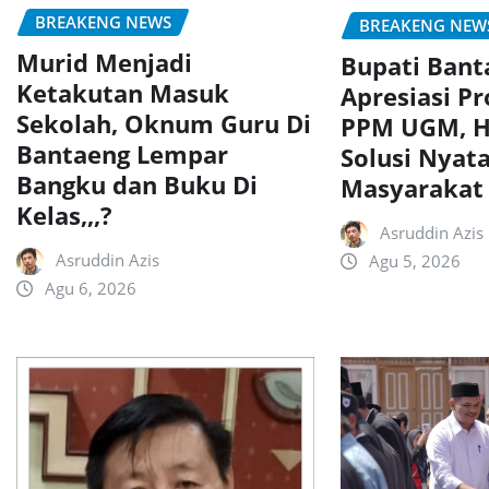
BREAKENG NEWS
BREAKENG NEW
Murid Menjadi
Bupati Bant
Ketakutan Masuk
Apresiasi P
Sekolah, Oknum Guru Di
PPM UGM, H
Bantaeng Lempar
Solusi Nyata
Bangku dan Buku Di
Masyarakat
Kelas,,,?
Asruddin Azis
Asruddin Azis
Agu 5, 2026
Agu 6, 2026