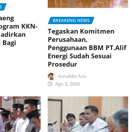
S
aeng
BREAKENG NEWS
rogram KKN-
Tegaskan Komitmen
adirkan
Perusahaan,
 Bagi
Penggunaan BBM PT.Alif
Energi Sudah Sesuai
Prosedur
Asruddin Azis
Agu 3, 2026