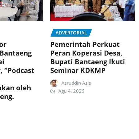
ADVERTORIAL
or
Pemerintah Perkuat
 Bantaeng
Peran Koperasi Desa,
ai
Bupati Bantaeng Ikuti
, “Podcast
Seminar KDKMP
Asruddin Azis
akan oleh
Agu 4, 2026
aeng.