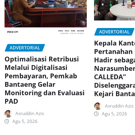
ADVERTORIAL
Kepala Kant
ADVERTORIAL
Pertanahan
Optimalisasi Retribusi
Hadir sebag
Melalui Digitalisasi
Narasumber
Pembayaran, Pemkab
CALLEDA”
Bantaeng Gelar
Diselenggar
Monitoring dan Evaluasi
Kejari Bant
PAD
Asruddin Azis
Asruddin Azis
Agu 5, 2026
Agu 5, 2026