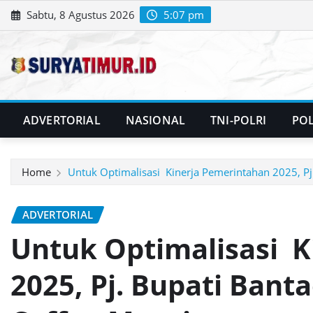
Skip
Sabtu, 8 Agustus 2026
5:07 pm
to
content
ADVERTORIAL
NASIONAL
TNI-POLRI
POL
Home
Untuk Optimalisasi Kinerja Pemerintahan 2025, P
ADVERTORIAL
Untuk Optimalisasi K
2025, Pj. Bupati Ban