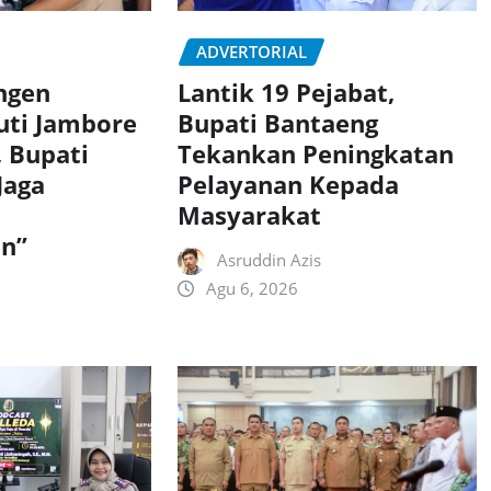
ADVERTORIAL
ngen
Lantik 19 Pejabat,
uti Jambore
Bupati Bantaeng
, Bupati
Tekankan Peningkatan
Jaga
Pelayanan Kepada
Masyarakat
n”
Asruddin Azis
Agu 6, 2026