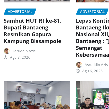
ADVERTORIAL
ADVERTORIAL
Sambut HUT RI ke-81,
Lepas Konti
Bupati Bantaeng
Bantaeng Ik
Resmikan Gapura
Nasional XII
Kampung Bissampole
Bantaeng : “
Semangat
Asruddin Azis
Kebersamaa
Agu 8, 2026
Asruddin Azis
Agu 6, 2026