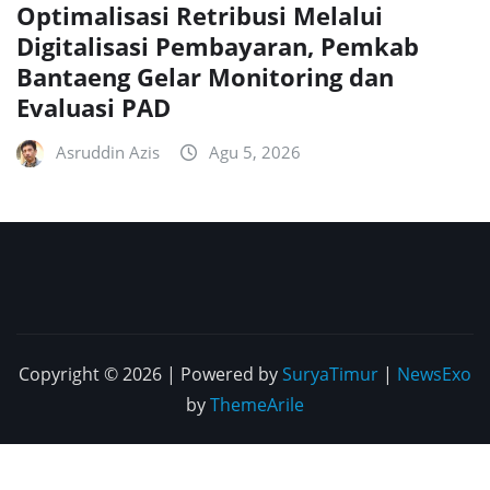
Optimalisasi Retribusi Melalui
Digitalisasi Pembayaran, Pemkab
Bantaeng Gelar Monitoring dan
Evaluasi PAD
Asruddin Azis
Agu 5, 2026
Copyright © 2026 | Powered by
SuryaTimur
|
NewsExo
by
ThemeArile