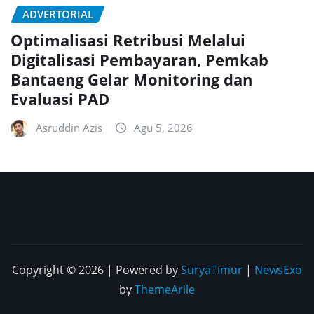
ADVERTORIAL
Optimalisasi Retribusi Melalui
Digitalisasi Pembayaran, Pemkab
Bantaeng Gelar Monitoring dan
Evaluasi PAD
Asruddin Azis
Agu 5, 2026
Copyright © 2026 | Powered by
SuryaTimur
|
NewsExo
by
ThemeArile