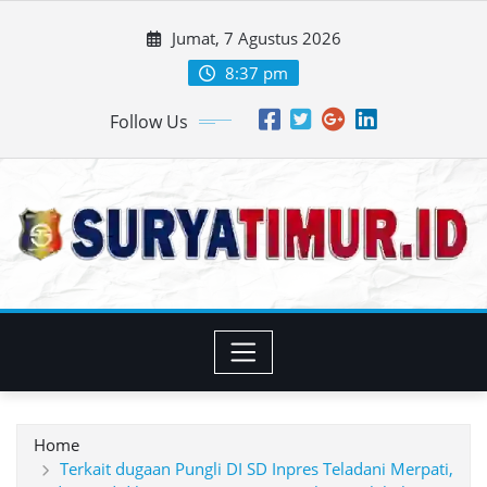
Skip
Jumat, 7 Agustus 2026
to
content
8:37 pm
Follow Us
Home
Terkait dugaan Pungli DI SD Inpres Teladani Merpati,