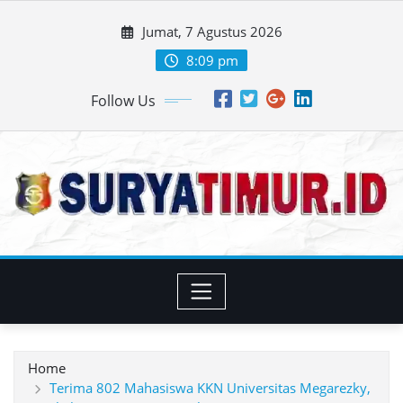
Skip
Jumat, 7 Agustus 2026
to
content
8:09 pm
Follow Us
Home
Terima 802 Mahasiswa KKN Universitas Megarezky,