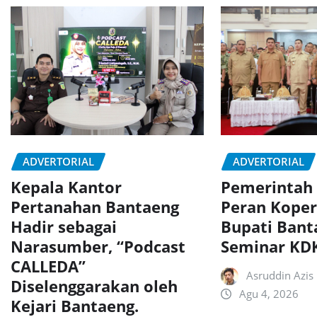
ADVERTORIAL
ADVERTORIAL
Kepala Kantor
Pemerintah
Pertanahan Bantaeng
Peran Koper
Hadir sebagai
Bupati Bant
Narasumber, “Podcast
Seminar K
CALLEDA”
Asruddin Azis
Diselenggarakan oleh
Agu 4, 2026
Kejari Bantaeng.