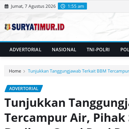
Skip
Jumat, 7 Agustus 2026
1:55 am
to
content
ADVERTORIAL
NASIONAL
TNI-POLRI
POL
Home
Tunjukkan Tanggungjawab Terkait BBM Tercampur 
ADVERTORIAL
Tunjukkan Tanggungj
Tercampur Air, Pihak