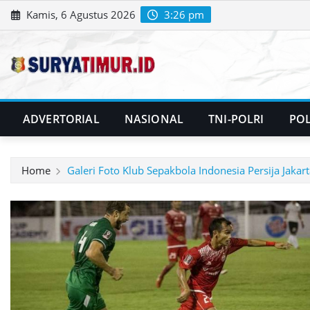
Skip
Kamis, 6 Agustus 2026
3:26 pm
to
content
ADVERTORIAL
NASIONAL
TNI-POLRI
POL
Home
Galeri Foto Klub Sepakbola Indonesia Persija Jakart