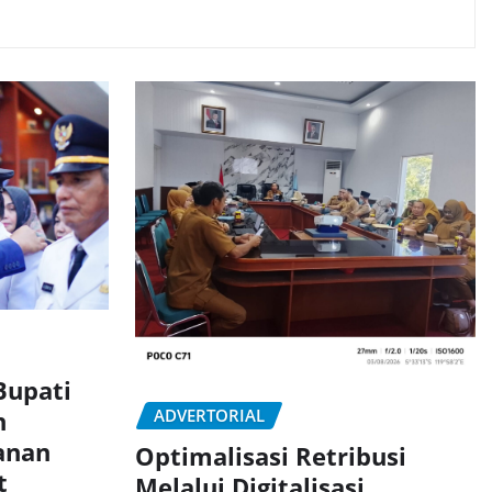
Bupati
n
ADVERTORIAL
anan
Optimalisasi Retribusi
t
Melalui Digitalisasi