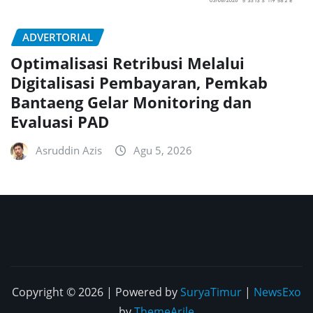
ADVERTORIAL
Optimalisasi Retribusi Melalui
Digitalisasi Pembayaran, Pemkab
Bantaeng Gelar Monitoring dan
Evaluasi PAD
Asruddin Azis
Agu 5, 2026
Copyright © 2026 | Powered by
SuryaTimur
|
NewsExo
by
ThemeArile